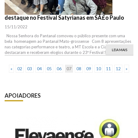
destaque no Festival Satyrianas em SÃ£o Paulo
15/11/2022
Nossa Senhora do Pantanal comoveu o público presente com uma
bela homenagem ao Pantanal Mato-grossense Com 8 apresentações
nas categorias performance e teatro, a MT Escola e a Cia Cena Onze se
LEIA MAIS
destacaram e receberam elogios durante o 23º Festival Satyrianas, que
«
02
03
04
05
06
07
08
09
10
11
12
»
APOIADORES