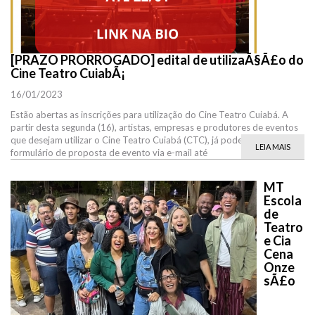
[PRAZO PRORROGADO] edital de utilizaÃ§Ã£o do
Cine Teatro CuiabÃ¡
16/01/2023
Estão abertas as inscrições para utilização do Cine Teatro Cuiabá. A
partir desta segunda (16), artistas, empresas e produtores de eventos
que desejam utilizar o Cine Teatro Cuiabá (CTC), já podem enviar o
LEIA MAIS
formulário de proposta de evento via e-mail até
MT
Escola
de
Teatro
e Cia
Cena
Onze
sÃ£o