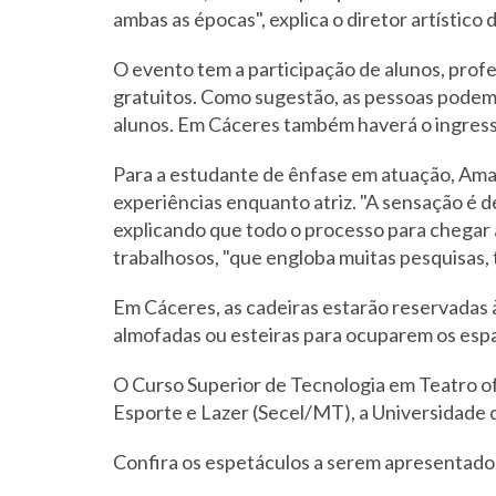
ambas as épocas", explica o diretor artístico 
O evento tem a participação de alunos, prof
gratuitos. Como sugestão, as pessoas podem
alunos. Em Cáceres também haverá o ingresso
Para a estudante de ênfase em atuação, Amar
experiências enquanto atriz. "A sensação é d
explicando que todo o processo para chegar
trabalhosos, "que engloba muitas pesquisas, 
Em Cáceres, as cadeiras estarão reservadas à
almofadas ou esteiras para ocuparem os espaç
O Curso Superior de Tecnologia em Teatro of
Esporte e Lazer (Secel/MT), a Universidade
Confira os espetáculos a serem apresentado