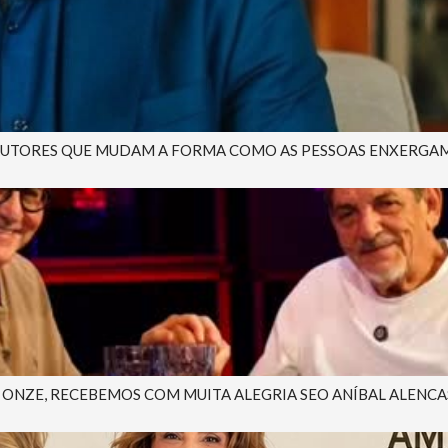
AUTORES QUE MUDAM A FORMA COMO AS PESSOAS ENXERGAM A 
NZE, RECEBEMOS COM MUITA ALEGRIA SEO ANÍBAL ALENCAST