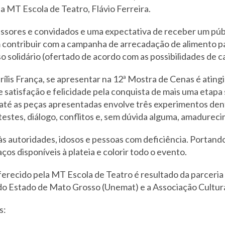
da MT Escola de Teatro, Flávio Ferreira.
essores e convidados e uma expectativa de receber um púb
 contribuir com a campanha de arrecadação de alimento pa
 solidário (ofertado de acordo com as possibilidades de c
ílis França, se apresentar na 12ª Mostra de Cenas é ating
e satisfação e felicidade pela conquista de mais uma etapa
 até as peças apresentadas envolve três experimentos de
testes, diálogo, conflitos e, sem dúvida alguma, amadurecim
s autoridades, idosos e pessoas com deficiência. Portando
os disponíveis à plateia e colorir todo o evento.
erecido pela MT Escola de Teatro é resultado da parceria 
 do Estado de Mato Grosso (Unemat) e a Associação Cultur
s: