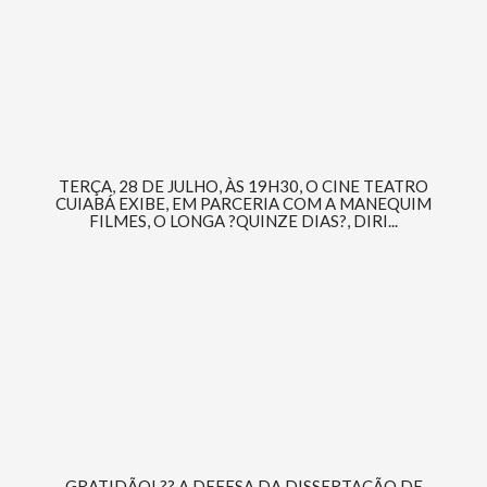
TERÇA, 28 DE JULHO, ÀS 19H30, O CINE TEATRO
CUIABÁ EXIBE, EM PARCERIA COM A MANEQUIM
FILMES, O LONGA ?QUINZE DIAS?, DIRI...
GRATIDÃO! ?? A DEFESA DA DISSERTAÇÃO DE