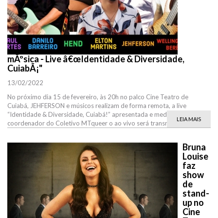
mÃºsica - Live â€œIdentidade & Diversidade,
CuiabÃ¡"
13/02/2022
No próximo dia 15 de fevereiro, às 20h no palco Cine Teatro de
Cuiabá, JEHFERSON e músicos realizam de forma remota, a live
“Identidade & Diversidade, Cuiabá!” apresentada e mediada pelo
LEIA MAIS
coordenador do Coletivo MTqueer o ao vivo será transmitido no
Bruna
Louise
faz
show
de
stand-
up no
Cine