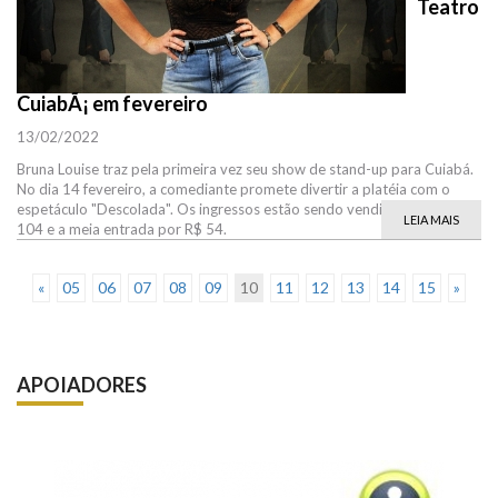
Teatro
CuiabÃ¡ em fevereiro
13/02/2022
Bruna Louise traz pela primeira vez seu show de stand-up para Cuiabá.
No dia 14 fevereiro, a comediante promete divertir a platéia com o
espetáculo "Descolada". Os ingressos estão sendo vendidos por R$
LEIA MAIS
104 e a meia entrada por R$ 54.
«
05
06
07
08
09
10
11
12
13
14
15
»
APOIADORES