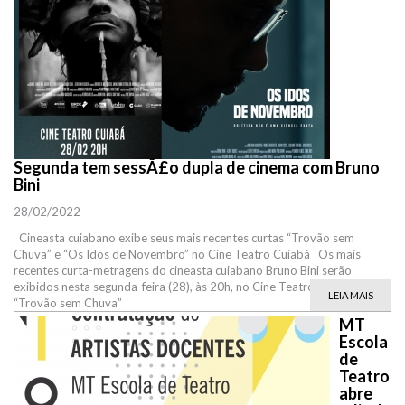
Segunda tem sessÃ£o dupla de cinema com Bruno
Bini
28/02/2022
Cineasta cuiabano exibe seus mais recentes curtas “Trovão sem
Chuva” e “Os Idos de Novembro” no Cine Teatro Cuiabá Os mais
recentes curta-metragens do cineasta cuiabano Bruno Bini serão
exibidos nesta segunda-feira (28), às 20h, no Cine Teatro Cuiabá.
LEIA MAIS
“Trovão sem Chuva”
MT
Escola
de
Teatro
abre