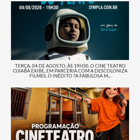
TERÇA, 04 DE AGOSTO, ÀS 19H30, O CINE TEATRO
CUIABÁ EXIBE, EM PARCERIA COM A DESCOLONIZA
FILMES, O INÉDITO ?A FABULOSA M...