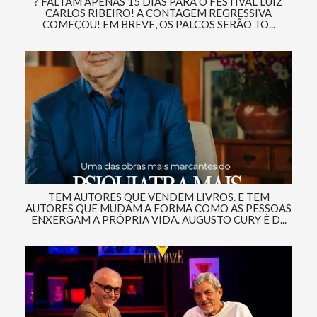
? FALTAM APENAS 15 DIAS PARA O FESTIVAL LUIZ
CARLOS RIBEIRO! A CONTAGEM REGRESSIVA
COMEÇOU! EM BREVE, OS PALCOS SERÃO TO...
TEM AUTORES QUE VENDEM LIVROS. E TEM
AUTORES QUE MUDAM A FORMA COMO AS PESSOAS
ENXERGAM A PRÓPRIA VIDA. AUGUSTO CURY É D...