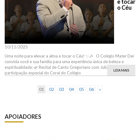
e tocar
o Céu
10/11/2025
Uma noite para elevar a alma e tocar o Céu! ✨🎶 O Colégio Mater Dei
convida você e sua família para uma experiência única de beleza e
espiritualidade: 🌿 Recital de Canto Gregoriano com Juliano Ravanello e
LEIA MAIS
participação especial do Coral do Colégio
01
02
03
04
05
06
»
APOIADORES