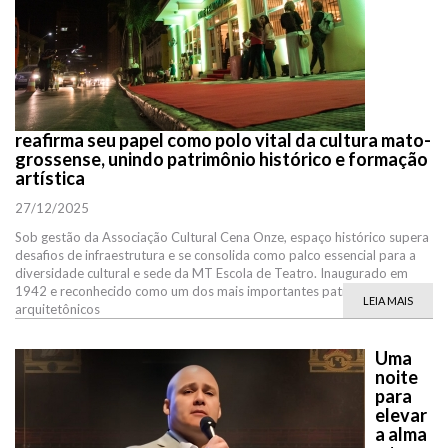
reafirma seu papel como polo vital da cultura mato-
grossense, unindo patrimônio histórico e formação
artística
27/12/2025
Sob gestão da Associação Cultural Cena Onze, espaço histórico supera
desafios de infraestrutura e se consolida como palco essencial para a
diversidade cultural e sede da MT Escola de Teatro. Inaugurado em
1942 e reconhecido como um dos mais importantes patrimônios
LEIA MAIS
arquitetônicos
Uma
noite
para
elevar
a alma