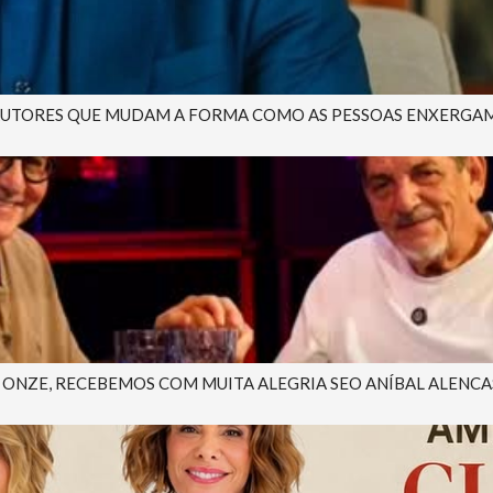
AUTORES QUE MUDAM A FORMA COMO AS PESSOAS ENXERGAM A 
NZE, RECEBEMOS COM MUITA ALEGRIA SEO ANÍBAL ALENCAST