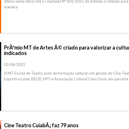
última sexta-feira (30) a Chamada Nº 001/2021 de Adesão e Seleção para C
maneira
PrÃªmio MT de Artes Ã© criado para valorizar a cul
indicados
02/06/2021
A MT Escola de Teatro, polo de formação cultural sob gestão do Cine Teat
Esporte e Lazer (SECEL MT) e Associação Cultural Cena Onze, em parceri
Cine Teatro CuiabÃ¡ faz 79 anos