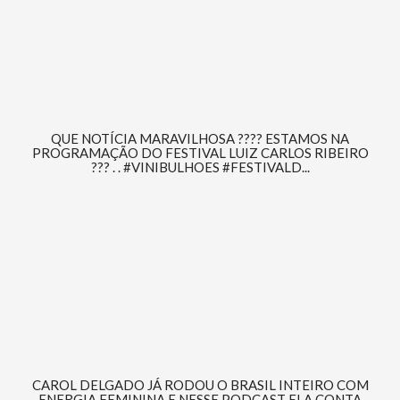
QUE NOTÍCIA MARAVILHOSA ???? ESTAMOS NA
PROGRAMAÇÃO DO FESTIVAL LUIZ CARLOS RIBEIRO
??? . . #VINIBULHOES #FESTIVALD...
CAROL DELGADO JÁ RODOU O BRASIL INTEIRO COM
ENERGIA FEMININA E NESSE PODCAST ELA CONTA