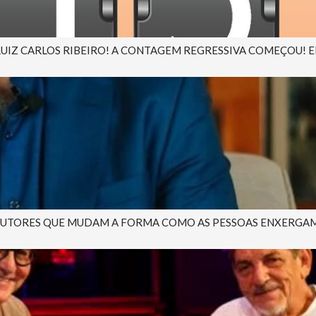
 LUIZ CARLOS RIBEIRO! A CONTAGEM REGRESSIVA COMEÇOU! EM
AUTORES QUE MUDAM A FORMA COMO AS PESSOAS ENXERGAM A 