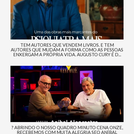
TEM AUTORES QUE VENDEM LIVROS. E TEM
AUTORES QUE MUDAM A FORMA COMO AS PESSOAS
ENXERGAM A PRÓPRIA VIDA. AUGUSTO CURY É D...
? ABRINDO O NOSSO QUADRO MINUTO CENA ONZE,
RECEBEMOS COM MUITA ALEGRIA SEO ANÍBAL