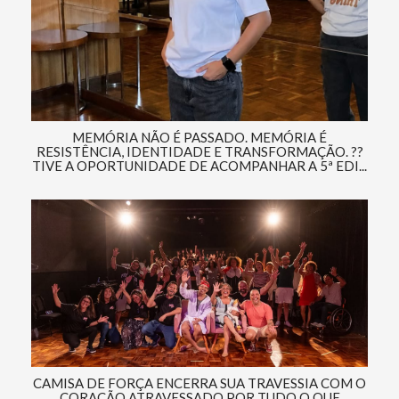
MEMÓRIA NÃO É PASSADO. MEMÓRIA É
RESISTÊNCIA, IDENTIDADE E TRANSFORMAÇÃO. ??
TIVE A OPORTUNIDADE DE ACOMPANHAR A 5ª EDI...
CAMISA DE FORÇA ENCERRA SUA TRAVESSIA COM O
CORAÇÃO ATRAVESSADO POR TUDO O QUE