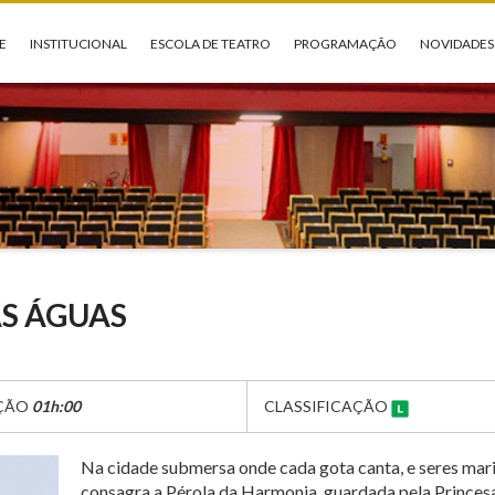
E
INSTITUCIONAL
ESCOLA DE TEATRO
PROGRAMAÇÃO
NOVIDADES
AS ÁGUAS
ÇÃO
01h:00
CLASSIFICAÇÃO
Na cidade submersa onde cada gota canta, e seres mar
consagra a Pérola da Harmonia, guardada pela Princes