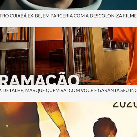
ATRO CUIABÁ EXIBE, EM PARCERIA COM A DESCOLONIZA FILMES,
DETALHE, MARQUE QUEM VAI COM VOCÊ E GARANTA SEU INGRE